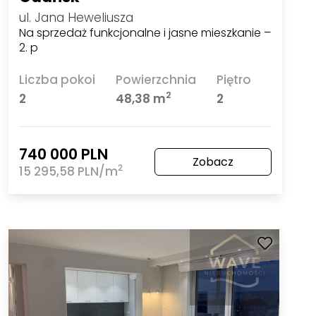
ul. Jana Heweliusza
Na sprzedaż funkcjonalne i jasne mieszkanie –
2. p
Liczba pokoi
Powierzchnia
Piętro
2
2
48,38 m
2
740 000 PLN
Zobacz
2
15 295,58 PLN/m