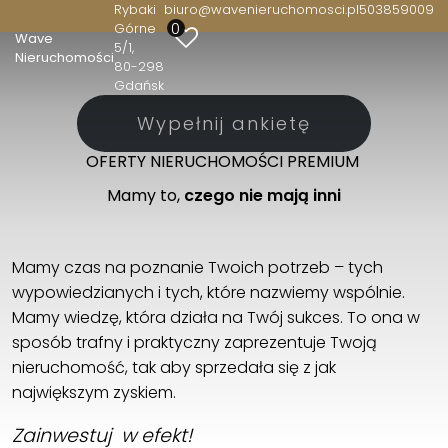
Rybaki
biuro@wavenieruchomosci.pl
503859009
0
Górne
Wave
5/1
Nieruchomości
80-298
Gdańsk
Wypełnij ankietę
OFERTY NIERUCHOMOŚCI PREMIUM
Mamy to,
czego nie mają inni
Mamy czas na poznanie Twoich potrzeb – tych
wypowiedzianych i tych, które nazwiemy wspólnie.
Mamy wiedzę, która działa na Twój sukces. To ona w
sposób trafny i praktyczny zaprezentuje Twoją
nieruchomość, tak aby sprzedała się z jak
największym zyskiem.
Zainwestuj w efekt!