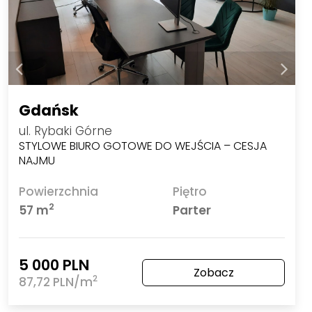
Gdańsk
ul. Rybaki Górne
STYLOWE BIURO GOTOWE DO WEJŚCIA – CESJA
NAJMU
Powierzchnia
Piętro
2
57 m
Parter
5 000 PLN
Zobacz
2
87,72 PLN/m