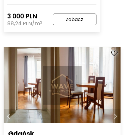
3 000 PLN
Zobacz
2
88,24 PLN/m
Gdańsk