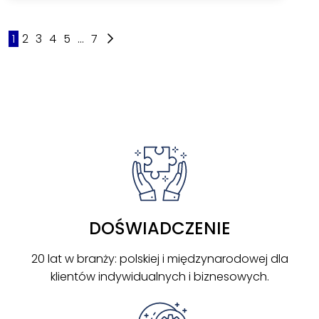
1
2
3
4
5
...
7
DOŚWIADCZENIE
20 lat w branży: polskiej i międzynarodowej dla
klientów indywidualnych i biznesowych.