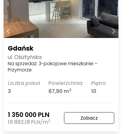
Gdańsk
ul. Olsztyńska
Na sprzedaż: 3-pokojowe mieszkanie –
Przymorze
Liczba pokoi
Powierzchnia
Piętro
2
3
67,90 m
10
1 350 000 PLN
Zobacz
2
19 882,18 PLN/m