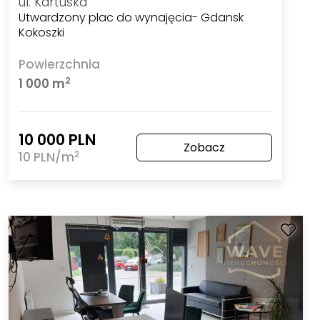
ul. Kartuska
Utwardzony plac do wynajęcia- Gdansk
Kokoszki
Powierzchnia
2
1 000 m
10 000 PLN
Zobacz
2
10 PLN/m