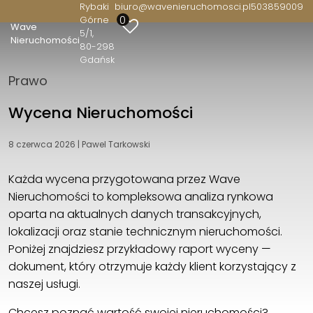
Rybaki
biuro@wavenieruchomosci.pl
503859009
0
Górne
Wave
5/1
Wave Nieruchomości
Nieruchomości
80-298
Rybaki Górne 5/1
Gdańsk
80-298 Gdańsk
Prawo
503859009
biuro@wavenieruchomosci.pl
Wycena Nieruchomości
8 czerwca 2026
|
Pawel Tarkowski
Każda wycena przygotowana przez Wave
Nieruchomości to kompleksowa analiza rynkowa
oparta na aktualnych danych transakcyjnych,
lokalizacji oraz stanie technicznym nieruchomości.
Poniżej znajdziesz przykładowy raport wyceny —
dokument, który otrzymuje każdy klient korzystający z
naszej usługi.
Chcesz poznać wartość swojej nieruchomości?