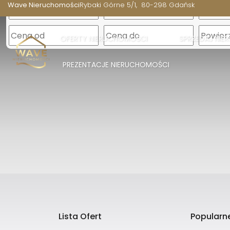
Wave Nieruchomości
Rybaki Górne 5/1
80-298 Gdańsk
OFERTY NIERUCHOMOŚCI
SPRZEDAJ NI
PREZENTACJE NIERUCHOMOŚCI
Lista Ofert
Popularne