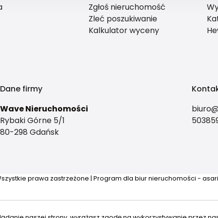
a
Zgłoś nieruchomość
Wy
Zleć poszukiwanie
Ka
Kalkulator wyceny
He
Dane firmy
Konta
Wave Nieruchomości
biuro@
Rybaki Górne 5/1
50385
80-298 Gdańsk
szystkie prawa zastrzeżone | Program dla biur nieruchomości - asa
lądanie naszej strony, wyrażasz zgodę na wykorzystywanie przez na