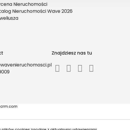
cena Nieruchomości
talog Nieruchomości Wave 2026
weliusza
kt
Znajdziesz nas tu
wavenieruchomosci.pl
9009
ricrm.com
s plików cookies zgodnie z aktualnymi ustawieniami