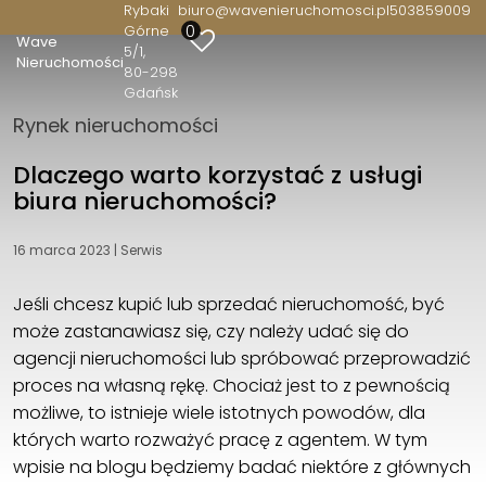
Rybaki
biuro@wavenieruchomosci.pl
503859009
0
Górne
Wave
5/1
Wave Nieruchomości
Nieruchomości
80-298
Rybaki Górne 5/1
Gdańsk
80-298 Gdańsk
Rynek nieruchomości
503859009
biuro@wavenieruchomosci.pl
Dlaczego warto korzystać z usługi
biura nieruchomości?
16 marca 2023
|
Serwis
Jeśli chcesz kupić lub sprzedać nieruchomość, być
może zastanawiasz się, czy należy udać się do
agencji nieruchomości lub spróbować przeprowadzić
proces na własną rękę. Chociaż jest to z pewnością
możliwe, to istnieje wiele istotnych powodów, dla
których warto rozważyć pracę z agentem. W tym
wpisie na blogu będziemy badać niektóre z głównych