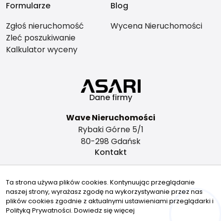
Formularze
Blog
Zgłoś nieruchomość
Wycena Nieruchomości
Zleć poszukiwanie
Kalkulator wyceny
Dane firmy
Wave Nieruchomości
Rybaki Górne 5/1
80-298 Gdańsk
Kontakt
biuro@wavenieruchomosci.pl
Ta strona używa plików cookies. Kontynuując przeglądanie
503859009
naszej strony, wyrażasz zgodę na wykorzystywanie przez nas
Znajdziesz nas tu
plików cookies zgodnie z aktualnymi ustawieniami przeglądarki i
Polityką Prywatności.
Dowiedz się więcej